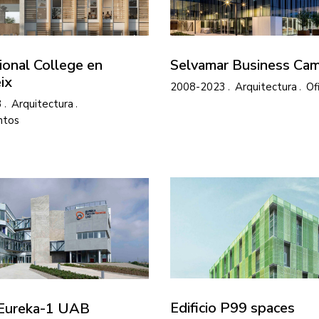
ional College en
Selvamar Business Ca
ix
2008-2023
Arquitectura
Of
3
Arquitectura
ntos
Edificio P99 spaces
o Eureka-1 UAB