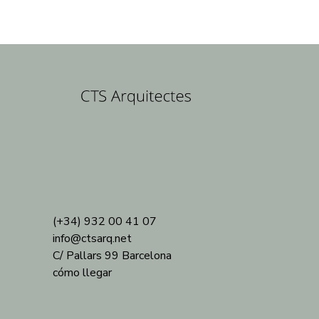
(+34) 932 00 41 07
info@ctsarq.net
C/ Pallars 99 Barcelona
cómo llegar