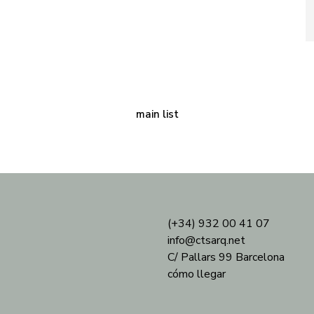
main list
(+34) 932 00 41 07
info@ctsarq.net
C/ Pallars 99 Barcelona
cómo llegar