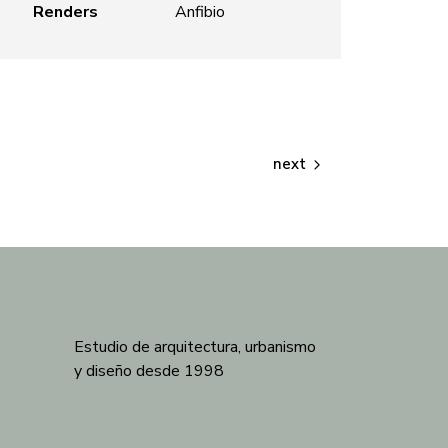
Renders
Anfibio
next
Estudio de arquitectura, urbanismo
y diseño desde 1998