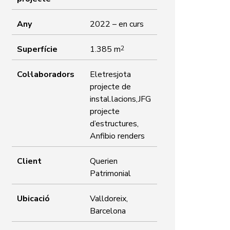
Any
2022 – en curs
Superfície
1.385 m
2
Col·laboradors
Eletresjota
projecte de
instal.lacions,JFG
projecte
d’estructures,
Anfibio renders
Client
Querien
Patrimonial
Ubicació
Valldoreix,
Barcelona